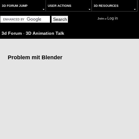
3D FORUM JUMP
USER ACTIONS
3D RESOURCES
Log in
Join
or
3d Forum
-
3D Animation Talk
Problem mit Blender