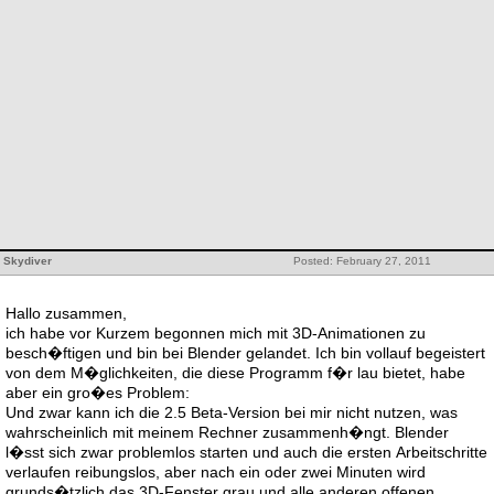
Skydiver
Posted: February 27, 2011
Hallo zusammen,
ich habe vor Kurzem begonnen mich mit 3D-Animationen zu
besch�ftigen und bin bei Blender gelandet. Ich bin vollauf begeistert
von dem M�glichkeiten, die diese Programm f�r lau bietet, habe
aber ein gro�es Problem:
Und zwar kann ich die 2.5 Beta-Version bei mir nicht nutzen, was
wahrscheinlich mit meinem Rechner zusammenh�ngt. Blender
l�sst sich zwar problemlos starten und auch die ersten Arbeitschritte
verlaufen reibungslos, aber nach ein oder zwei Minuten wird
grunds�tzlich das 3D-Fenster grau und alle anderen offenen