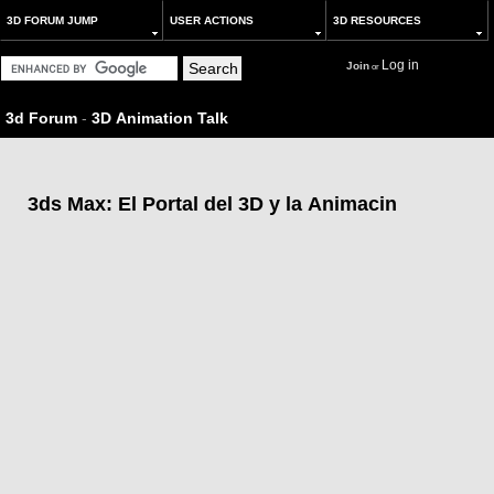
3D FORUM JUMP
USER ACTIONS
3D RESOURCES
Log in
Join
or
3d Forum
-
3D Animation Talk
3ds Max: El Portal del 3D y la Animacin